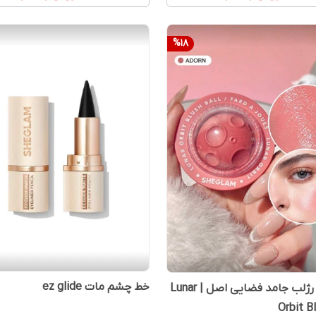
%
18
خط چشم مات ez glide
رژگونه و رژلب جامد فضایی اصل | Lunar
Orbit Bl