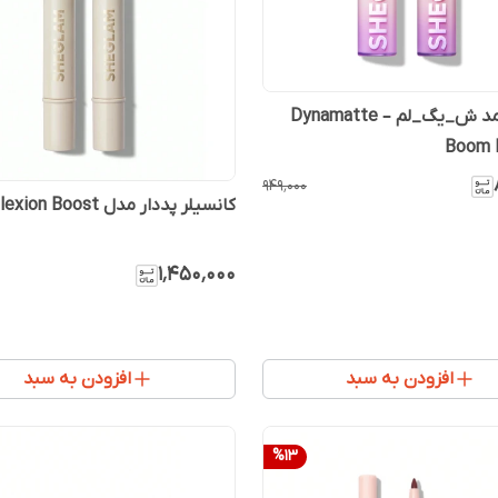
رژلب جامد ش_یگ_لم – Dynamatte
Boom L
۹۴۹٬۰۰۰
کانسیلر پددار مدل Complexion Boost
۱٬۴۵۰٬۰۰۰
افزودن به سبد
افزودن به سبد
%
13