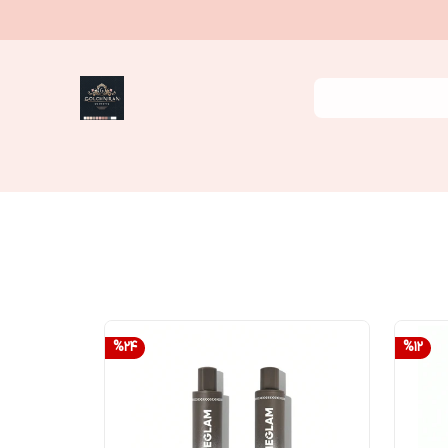
%
24
%
12