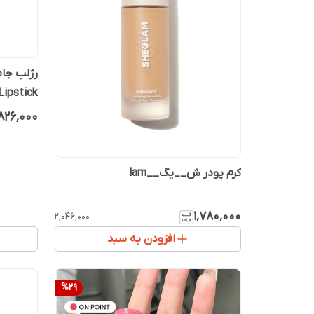
ipstick
۸۲۶٬۰۰۰
کرم پودر ش__یگ__lam
۱٬۷۸۰٬۰۰۰
۲٬۰۴۶٬۰۰۰
افزودن به سبد
%
29