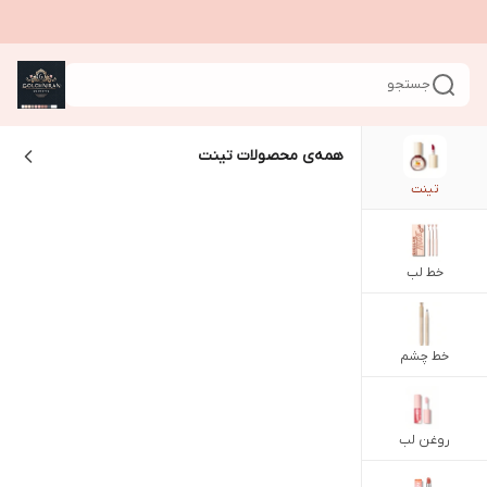
جستجو
همه‌ی محصولات
تینت
تینت
خط لب
خط چشم
روغن لب