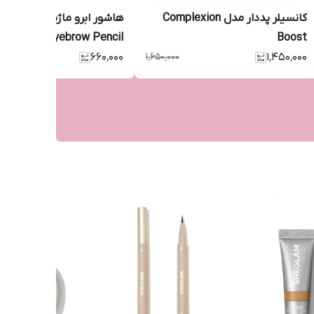
کانسیلر پددار مدل Complexion
هاشور ابرو ماژیکی | er
er Liquid Eyebrow Pencil
Boost
۶۶۰٬۰۰۰
۱٬۶۵۰٬۰۰۰
۱٬۴۵۰٬۰۰۰