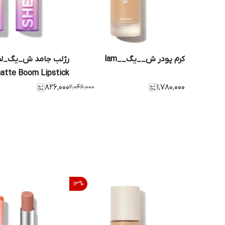
کرم پودر ش__یگ__lam
رژلب جامد ش_یگ_لم
atte Boom Lipstick
۸۲۶٬۰۰۰
۲٬۰۴۶٬۰۰۰
۱٬۷۸۰٬۰۰۰
13
%