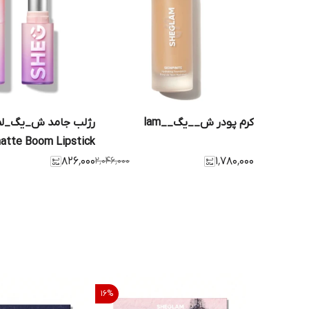
کرم پودر ش__یگ__lam
رژلب جامد ش_یگ_لم
atte Boom Lipstick
۸۲۶٬۰۰۰
۲٬۰۴۶٬۰۰۰
۱٬۷۸۰٬۰۰۰
16
%