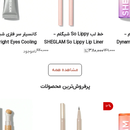
 –
خط لب So Lippy شیگلم –
کانسیلر سر فلزی شی
ght Eyes Cooling
SHEGLAM So Lippy Lip Liner
Dynam
Concealer
۴۴۰٬۰۰۰
۳۸۰٬۰۰۰
۹۴۹٬۰۰۰
ناموجود
مشاهده همه
پرفروش‌ترین محصولات
12
%