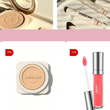
19
%
10
%