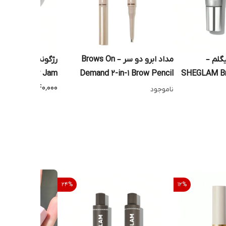
گلم –
مداد ابرو دو سر – Brows On
رژگونه چندمنظوره
eeky Color Jam
Demand 2-in-1 Brow Pencil
SHEGLAM Bri
۸۴۰٬۰۰۰
ناموجود
24
%
12
%