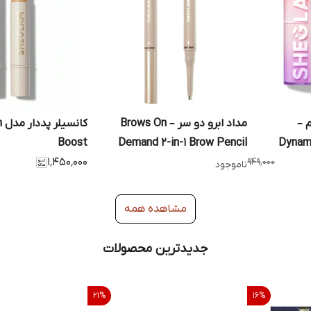
 –
مداد ابرو دو سر – Brows On
کا
Boost
Demand 2-in-1 Brow Pencil
Dynam
۱٬۴۵۰٬۰۰۰
۹۴۹٬۰۰۰
ناموجود
مشاهده همه
جدیدترین محصولات
21
%
16
%