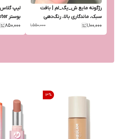
رژگونه مایع ش_یگ_لم | بافت
لیپ گلاس 
سبک، ماندگاری بالا، رنگ‌دهی
بوستر Dewy Lip Booster
طبیعی
۱٬۱۰۰٬۰۰۰
۱٬۵۵۰٬۰۰۰
۸۵۰٬۰۰۰
13
%