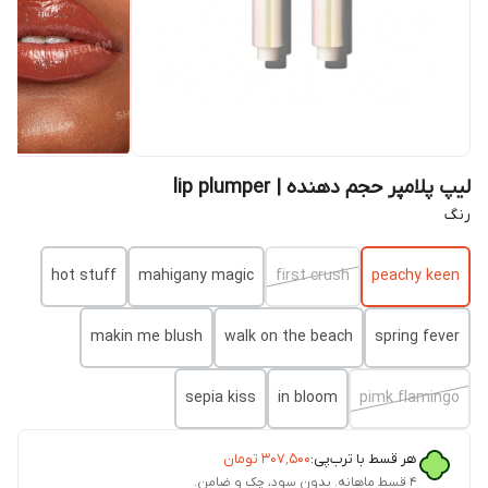
لیپ پلامپر حجم دهنده | lip plumper
رنگ
hot stuff
mahigany magic
first crush
peachy keen
makin me blush
walk on the beach
spring fever
sepia kiss
in bloom
pimk flamingo
هر قسط با ترب‌پی:
۳۰۷٬۵۰۰
تومان
۴ قسط ماهانه. بدون سود، چک و ضامن.