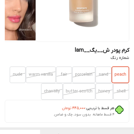
کرم پودر ش__یگ__lam
شماره رنگ
nude
warm vanilla
fair
porcelain
sand
peach
chantilly
butter scotch
honey
shell
هر قسط با ترب‌پی:
۴۴۵٬۰۰۰
تومان
۴ قسط ماهانه. بدون سود، چک و ضامن.