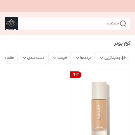
جستجو
کرم پودر
جدیدترین
برندها
قیمت
دسته‌بندی
فقط محص
%
13