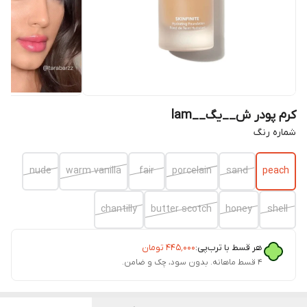
کرم پودر ش__یگ__lam
شماره رنگ
nude
warm vanilla
fair
porcelain
sand
peach
chantilly
butter scotch
honey
shell
هر قسط با ترب‌پی:
۴۴۵٬۰۰۰
تومان
۴ قسط ماهانه. بدون سود، چک و ضامن.