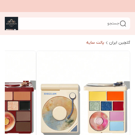
جستجو
گلچین ایران
پالت سایه