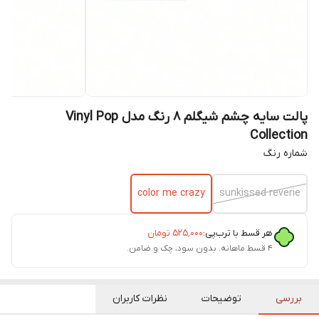
پالت سایه چشم شیگلم 8 رنگ مدل Vinyl Pop
Collection
شماره رنگ
color me crazy
sunkissed reverie
هر قسط با ترب‌پی:
۵۲۵٬۰۰۰
تومان
۴ قسط ماهانه. بدون سود، چک و ضامن.
بررسی
توضیحات
نظرات کاربران