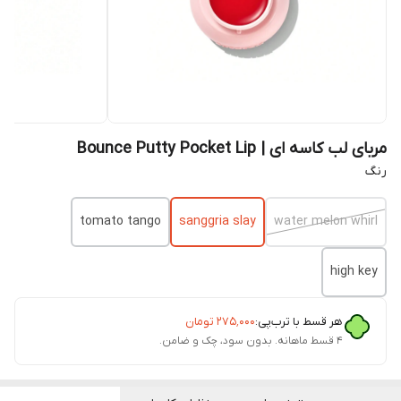
مربای لب کاسه ای | Bounce Putty Pocket Lip
رنگ
tomato tango
sanggria slay
water melon whirl
high key
هر قسط با ترب‌پی:
۲۷۵٬۰۰۰
تومان
۴ قسط ماهانه. بدون سود، چک و ضامن.