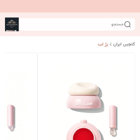
جستجو
گلچین ایران
رژ لب