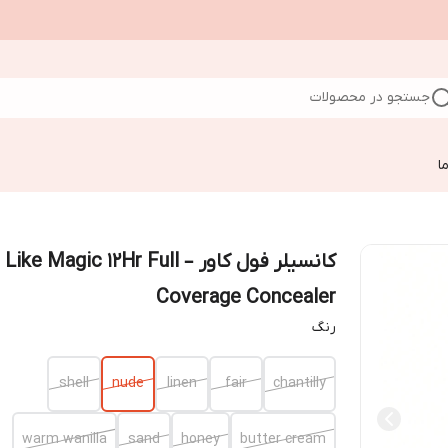
جستجو در محصولات
ا
کانسیلر فول کاور – Like Magic 12Hr Full
Coverage Concealer
رنگ
shell
nude
linen
fair
chantilly
warm wanilla
sand
honey
butter cream