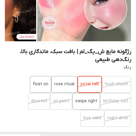
رژگونه مایع ش_یگ_لم | بافت سبک، ماندگاری بالا،
رنگ‌دهی طبیعی
رنگ
float on
rose ritual
petal talk
hush shush
devoted
on point
swipe right
birthday suit
love cake
night drive