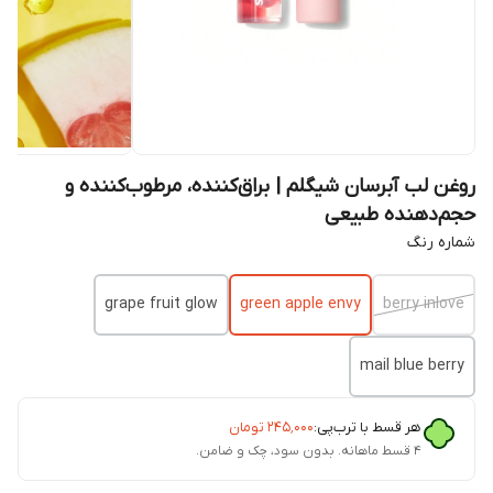
روغن لب آبرسان شیگلم | براق‌کننده، مرطوب‌کننده و
حجم‌دهنده طبیعی
شماره رنگ
grape fruit glow
green apple envy
berry inlove
mail blue berry
هر قسط با ترب‌پی:
۲۴۵٬۰۰۰
تومان
۴ قسط ماهانه. بدون سود، چک و ضامن.