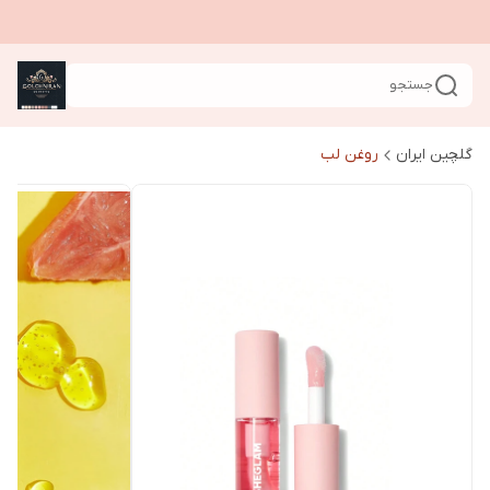
جستجو
گلچین ایران
روغن لب