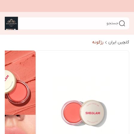
جستجو
گلچین ایران
رژگونه