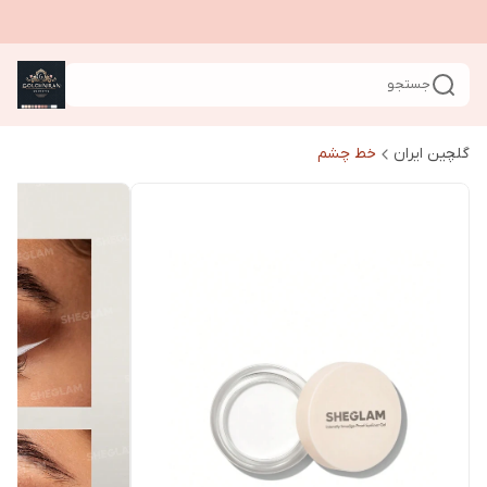
جستجو
گلچین ایران
خط چشم