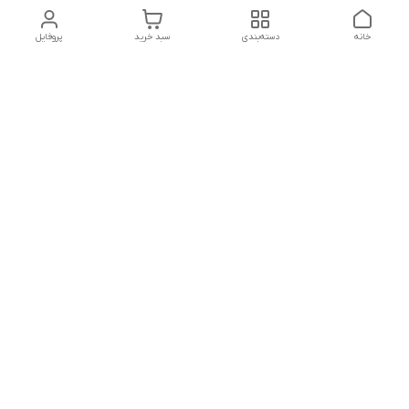
خانه
دسته‌بندی
سبد خرید
پروفایل
دسترسی سریع
تماس با ما
شکایات
درباره ما
قوانین و مقررات
سیاست حریم خصوصی
شماره تماس
09143668066
آدرس ایمیل
salargh84@gmail.com