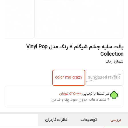
پالت سایه چشم شیگلم 8 رنگ مدل Vinyl Pop
Collection
شماره رنگ
color me crazy
sunkissed reverie
هر قسط با ترب‌پی:
۵۲۵٬۰۰۰
تومان
۴ قسط ماهانه. بدون سود، چک و ضامن.
بررسی
توضیحات
نظرات کاربران