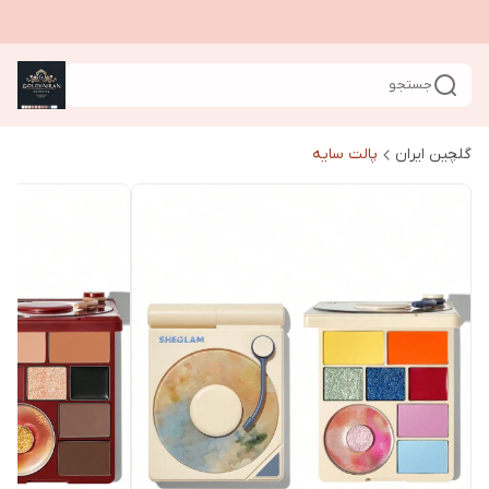
جستجو
گلچین ایران
پالت سایه