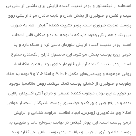
استفاده از فیکساتور و پودر تثبیت کننده آرایش برای داشتن آرایشی بی
عیب و نقص و جلوگیری از پخش شدن و ثابت ماندن مواد آرایشی روی
پوست صورت ضروری است. پودر تثبیت کننده آرایش، هم به صورت
بی رنگ و هم رنگی وجود دارد که با توجه به نوع میکاپ قابل انتخاب
است. پودر تثبیت کننده آرایش فلورمار، بافتی نرم و سبک دارد و به
خوبی روی پوست پخش می‌شود، این محصول دارای رنگ‌بندی متنوع
است. پودر تثبیت کننده آرایش فلورمار حاوی روغن فندق ماکادامیا،
روغن هوهوبه و ویتامین‌های مکمل A، E، F و امگا 6، 7 و 9 بوده به حفظ
رطوبت و جلوگیری از خشکی پوست کمک می‌کند. روغن ماکادمیا موجود
در ترکیبات این پودر، مرطوب کننده طبیعی و دارای آنتی اکسیدان بالایی
بوده و در رفع چین و چروک و جوانسازی پوست تاثیرگذار است. از خواص
امگا6 رفع علائم پیری زودرس، ایجاد لطافت، طراوت، شادابی و افزایش
نرمی پوست است. این پودر فیکس در نهایت جلوه‌ای مات و طبیعی به
پوست داده و اثری از چربی و براقیت روی پوست باقی نمی‌گذارد و به