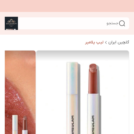
جستجو
گلچین ایران
لیپ پلامپر