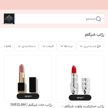
جستجو
رژلب شیگلم
جدیدترین
برندها
قیمت
دسته‌بندی
فقط محص
ناموجود
ناموجود
رژلب مات شیگلم | SHEGLAM
رژلب استارلایت ولوت شیگلم –