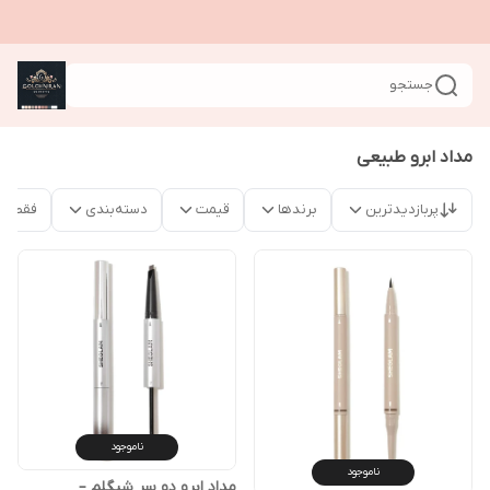
جستجو
مداد ابرو طبیعی
پربازدیدترین
برندها
قیمت
دسته‌بندی
فقط م
ناموجود
ناموجود
مداد ابرو دو سر شیگلم –