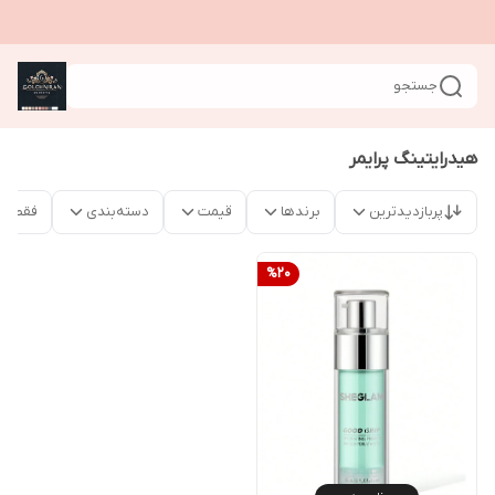
جستجو
هیدرایتینگ پرایمر
پربازدیدترین
برندها
قیمت
دسته‌بندی
فقط م
%
20