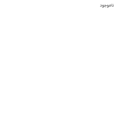
Moisturizing Lip Gloss
ناموجود