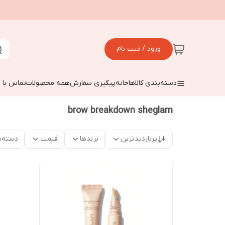
ورود / ثبت نام
دسته‌بندی کالاها
خانه
پیگیری سفارش
همه محصولات
تماس با م
brow breakdown sheglam
پربازدیدترین
برندها
قیمت
دسته‌ب