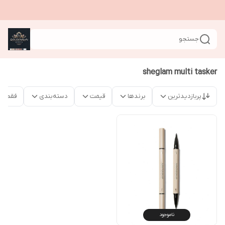
جستجو
sheglam multi tasker
پربازدیدترین
برندها
قیمت
دسته‌بندی
فقط م
ناموجود