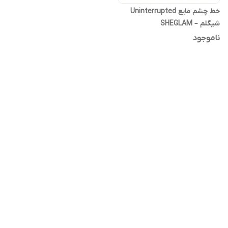
خط چشم مایع Uninterrupted
شیگلم – SHEGLAM
Uninterrupted Waterproof
ناموجود
Liquid Eyeliner