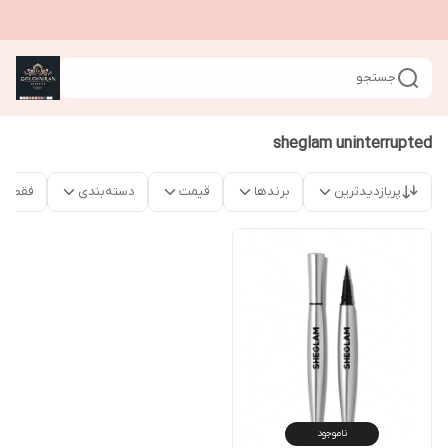
جستجو
sheglam uninterrupted
پربازدیدترین
برندها
قیمت
دسته‌بندی
فقط م
ناموجود