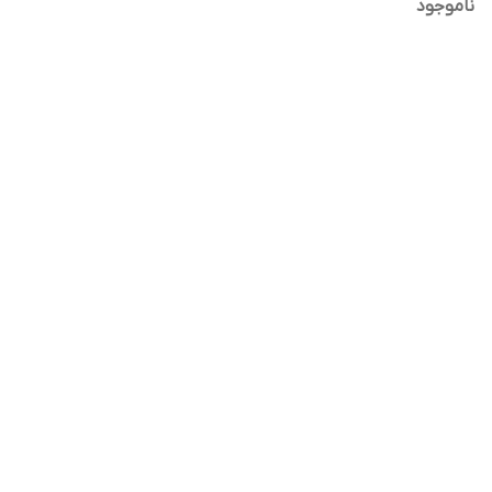
(Oil-Control & Smoothing)
ناموجود