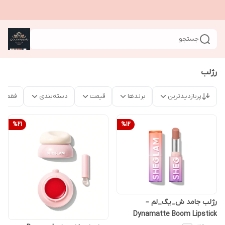
جستجو
رژلب
پربازدیدترین
برندها
قیمت
دسته‌بندی
فقط م
%
21
%
12
رژلب جامد ش_یگ_لم –
Dynamatte Boom Lipstick