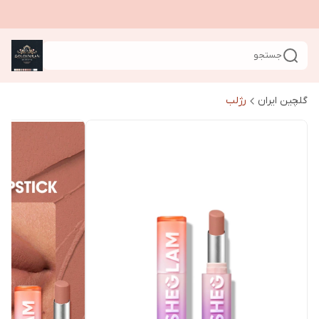
جستجو
گلچین ایران
رژلب