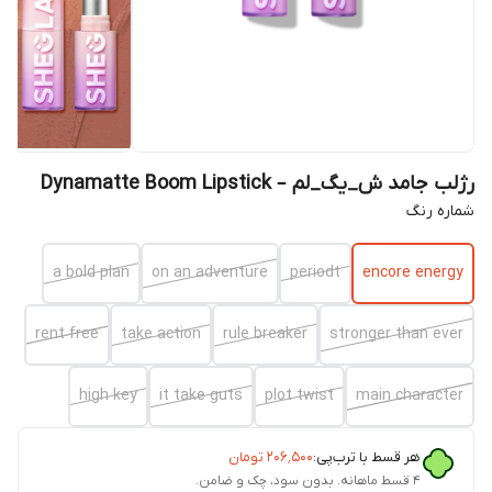
رژلب جامد ش_یگ_لم – Dynamatte Boom Lipstick
شماره رنگ
a bold plan
on an adventure
periodt
encore energy
rent free
take action
rule breaker
stronger than ever
high key
it take guts
plot twist
main character
هر قسط با ترب‌پی:
۲۰۶٬۵۰۰
تومان
۴ قسط ماهانه. بدون سود، چک و ضامن.