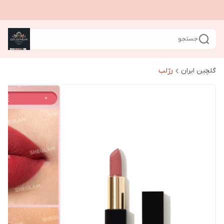
جستجو
گلچین ایران
رژلب