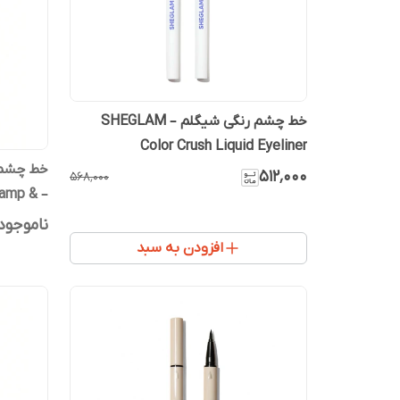
خط چشم رنگی شیگلم – SHEGLAM
Color Crush Liquid Eyeliner
خط چشم 
۵۱۲٬۰۰۰
۵۶۸٬۰۰۰
tamp &
n 3-in-1
ناموجود
افزودن به سبد